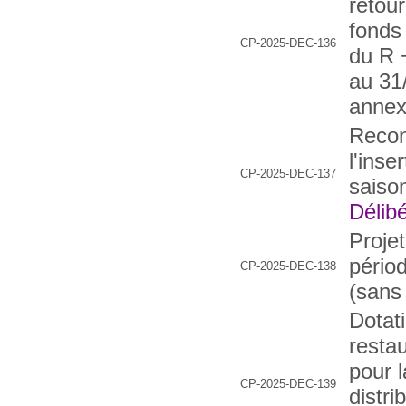
retour
fonds
CP-2025-DEC-136
du R 
au 31
annex
Recon
l'inse
CP-2025-DEC-137
saison
Délibé
Projet
pério
CP-2025-DEC-138
(sans
Dotat
resta
pour 
CP-2025-DEC-139
distri