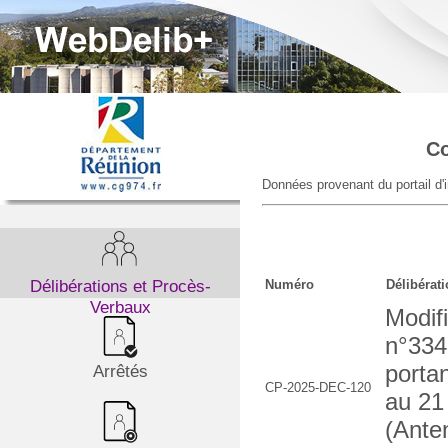
Co
Données provenant du portail d'
Délibérations et Procès-
Numéro
Délibérat
Verbaux
Modifi
n°33
portan
Arrêtés
CP-2025-DEC-120
au 21
(Ante