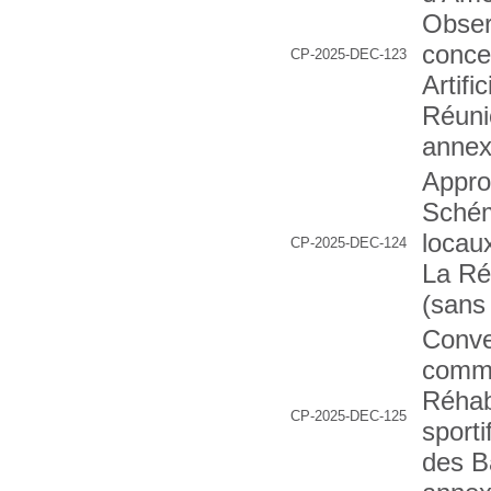
Obser
concer
CP-2025-DEC-123
Artifi
Réuni
annex
Appro
Schém
locau
CP-2025-DEC-124
La Ré
(sans
Conve
commu
Réhab
CP-2025-DEC-125
sport
des 