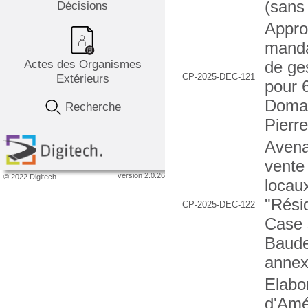
(sans
Décisions
Appro
manda
Actes des Organismes
de ge
Extérieurs
CP-2025-DEC-121
pour 
Domai
Recherche
Pierr
Avena
vente
version 2.0.26
© 2022 Digitech
locaux
"Rési
CP-2025-DEC-122
Case 
Baude
annex
Elabo
d'Amé