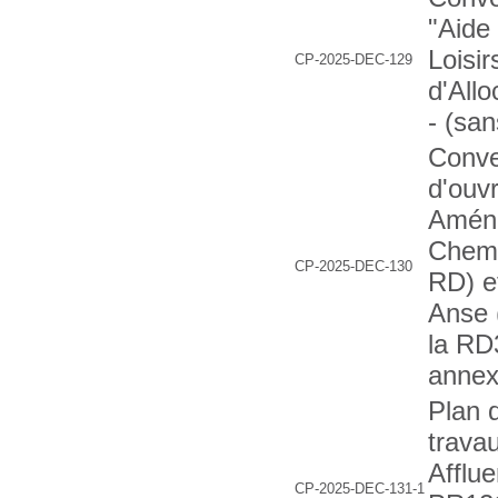
"Aide
Loisi
CP-2025-DEC-129
d'Allo
- (sa
Conve
d'ouv
Aména
Chemi
CP-2025-DEC-130
RD) e
Anse 
la RD
annex
Plan 
trava
Afflu
CP-2025-DEC-131-1