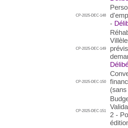
Perso
d'emp
CP-2025-DEC-148
-
Déli
Réhab
Villèl
prévi
CP-2025-DEC-149
deman
Délibé
Conve
finan
CP-2025-DEC-150
(sans
Budget
Valid
CP-2025-DEC-151
2 - Po
éditio